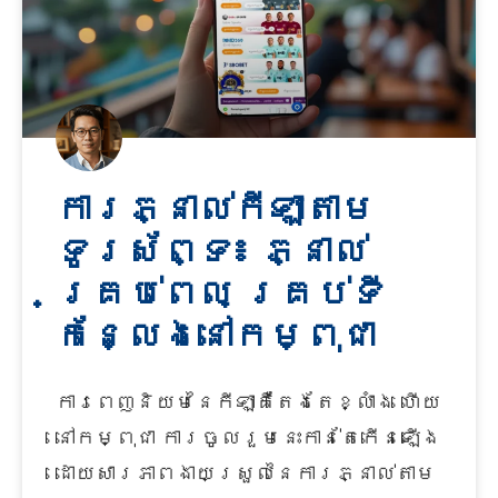
ការភ្នាល់កីឡាតាម
ទូរស័ព្ទ៖ ភ្នាល់
គ្រប់ពេល គ្រប់ទី
កន្លែងនៅកម្ពុជា
ការពេញនិយមនៃកីឡាគឺតែងតែខ្លាំង ហើយ
នៅកម្ពុជា ការចូលរួមនេះកាន់តែកើនឡើង
ដោយសារភាពងាយស្រួលនៃការភ្នាល់តាម