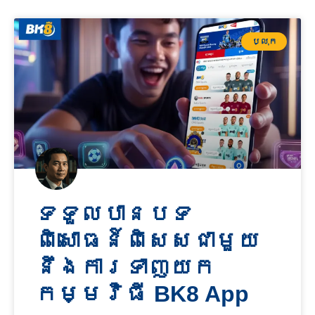
ប្លុក
ទទួលបានបទ
ពិសោធន៍ពិសេសជាមួយ
នឹងការទាញយក
កម្មវិធី BK8 App