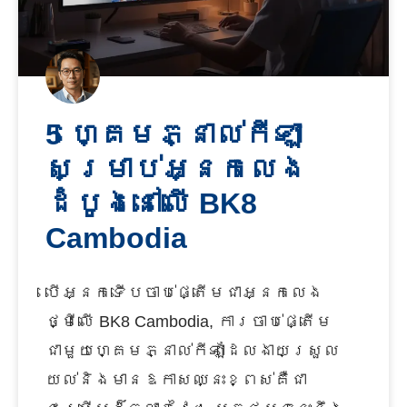
5 ហ្គេមភ្នាល់កីឡា
សម្រាប់អ្នកលេង
ដំបូងនៅលើ BK8
Cambodia
បើអ្នកទើបចាប់ផ្តើមជាអ្នកលេង
ថ្មីលើ BK8 Cambodia, ការចាប់ផ្តើម
ជាមួយហ្គេមភ្នាល់កីឡាដែលងាយស្រួល
យល់និងមានឱកាសឈ្នះខ្ពស់គឺជា