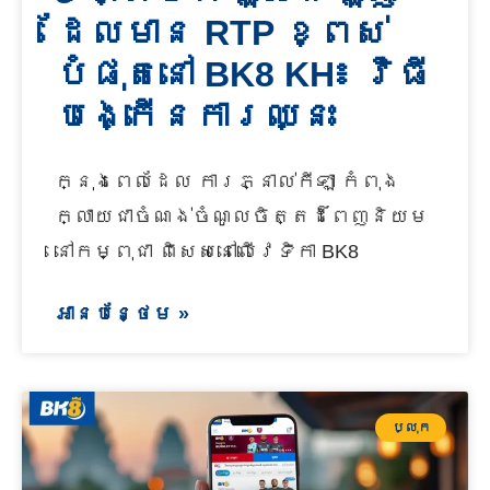
ដែលមាន RTP ខ្ពស់
បំផុតនៅ BK8 KH៖ វិធី
បង្កើនការឈ្នះ
ក្នុងពេលដែល ការភ្នាល់កីឡា កំពុង
ក្លាយជាចំណង់ចំណូលចិត្តដ៏ពេញនិយម
នៅកម្ពុជា ពិសេសនៅលើវេទិកា BK8
អានបន្ថែម »
ប្លុក