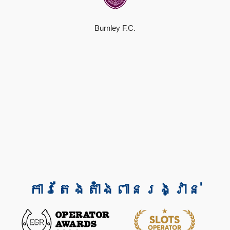
Burnley F.C.
ការតែងតាំងពានរង្វាន់