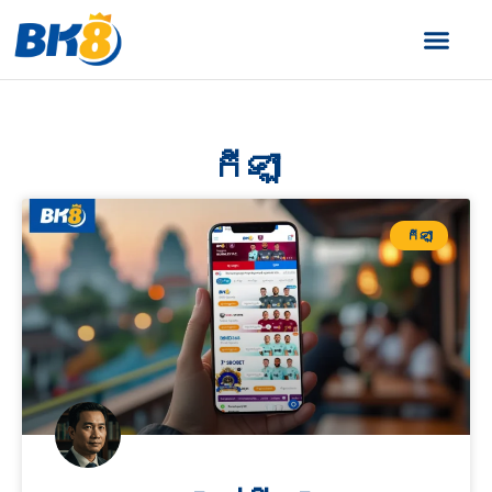
ហ្គេមស្ល
កីឡា
កីឡា