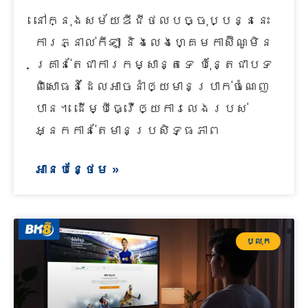
នៅក្នុងសម័យឌីជីថលបច្ចុប្បន្ននេះ
ការភ្នាល់កីឡា និងលេងហ្គេមកាស៊ីណូមិន
គ្រាន់តែជាការកម្សាន្តទេ ប៉ុន្តែជាបទ
ពិសោធន៍ដែលអាចនាំឲ្យមានប្រាក់ចំណេញ
បាន។ ដើម្បីធ្វើឲ្យការលេងរបស់
អ្នកកាន់តែមានប្រសិទ្ធភាព
អានបន្ថែម »
ប្លុក