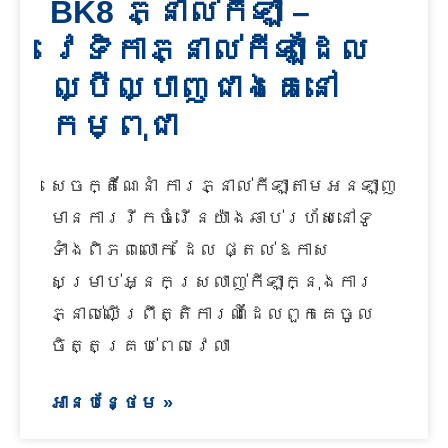
BK8 ភ្នាល់កីឡា –
វេទិកាភ្នាល់កីឡាដែល
ល្បីល្បាញជាងគេនៅ
កម្ពុជា
សេចក្តីណែនាំ ការភ្នាល់កីឡាតាមអនឡាញ
មានការរីកចំរើនយ៉ាងឆាប់រហ័សនៅទូ
ទាំងពិភពលោក ដែល ផ្តល់ឱកាស
សម្រាប់អ្នកស្រលាញ់កីឡាក្នុងការ
ភ្នាល់លើព្រឹត្តិការណ៍ដែលពួកគេចូល
ចិត្តគ្រប់ពេលវេលា
អានបន្ថែម »