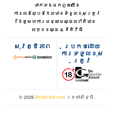
ទាក់ទងមកពួកយើង
ការលេងល្បែងដែលមានទំនួលខុសត្រូវ
ដៃគូសហការ
មជ្ឈមណ្ឌលព័ត៌មាន
លក្ខខណ្ឌ & នីតិវិធី
សុវត្ថិភាព
ប្រកបដោយ
ការទទួលខុស
ត្រូវ
© 2026
BK8KH88.com
រក្សាសិទ្ធិ.