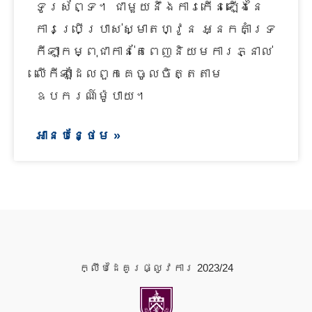
ទូរស័ព្ទ។ ជាមួយនឹងការកើនឡើងនៃ
ការប្រើប្រាស់ស្មាតហ្វូន អ្នកគាំទ្រ
កីឡាកម្ពុជាកាន់តែពេញនិយមការភ្នាល់
លើកីឡាដែលពួកគេចូលចិត្តតាម
ឧបករណ៍ម៉ូបាយ។
អានបន្ថែម »
ក្លឹបដៃគូរផ្លូវការ 2023/24