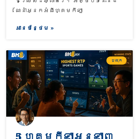
ជម្រើសដ៏ឆ្លាតវៃ។ អត្ថបទនេះនឹង
ណែនាំអ្នកអំពីហ្គេមកីឡា
អានបន្ថែម »
ប្លុក
5 ហ្គេមកីឡាអនឡាញ